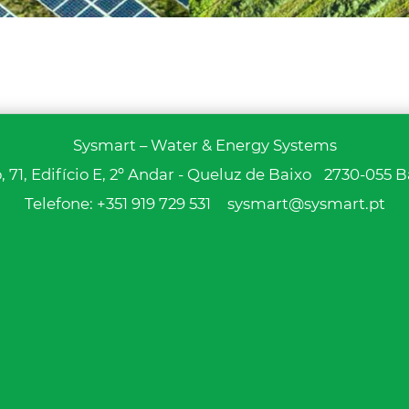
Sysmart – Water & Energy Systems
 71, Edifício E, 2º Andar - Queluz de Baixo
2730-055 B
Telefone:
+351 919 729 531
sysmart@sysmart.pt